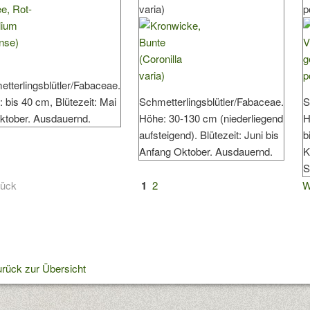
varia)
p
tterlingsblütler/Fabaceae.
 bis 40 cm, Blütezeit: Mai
Schmetterlingsblütler/Fabaceae.
S
ktober. Ausdauernd.
Höhe: 30-130 cm (niederliegend
H
aufsteigend). Blütezeit: Juni bis
b
Anfang Oktober. Ausdauernd.
K
S
rück
1
2
W
rück zur Übersicht