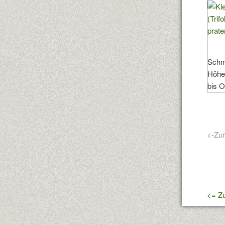
Schme
Höhe:
bis O
<-Zu
<= Zu