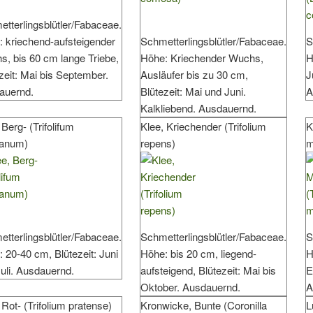
tterlingsblütler/Fabaceae.
 kriechend-aufsteigender
Schmetterlingsblütler/Fabaceae.
S
, bis 60 cm lange Triebe,
Höhe: Kriechender Wuchs,
H
zeit: Mai bis September.
Ausläufer bis zu 30 cm,
J
auernd.
Blütezeit: Mai und Juni.
A
Kalkliebend. Ausdauernd.
 Berg- (Trifolifum
Klee, Kriechender (Trifolium
K
anum)
repens)
m
tterlingsblütler/Fabaceae.
Schmetterlingsblütler/Fabaceae.
S
 20-40 cm, Blütezeit: Juni
Höhe: bis 20 cm, liegend-
H
uli. Ausdauernd.
aufsteigend, Blütezeit: Mai bis
E
Oktober. Ausdauernd.
A
 Rot- (Trifolium pratense)
Kronwicke, Bunte (Coronilla
L