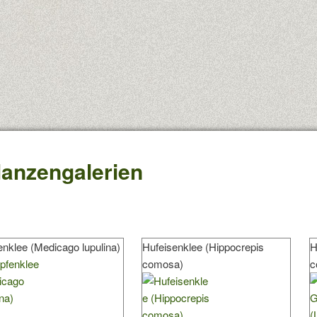
lanzengalerien
nklee (Medicago lupulina)
Hufeisenklee (Hippocrepis
H
comosa)
c