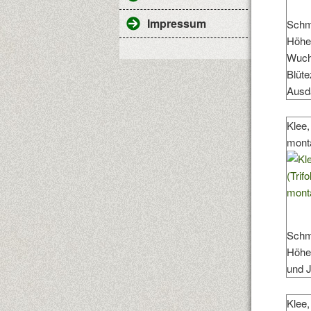
Impressum
Schme
Höhe:
Wuchs
Blüte
Ausd
Klee,
mont
Schme
Höhe:
und J
Klee,