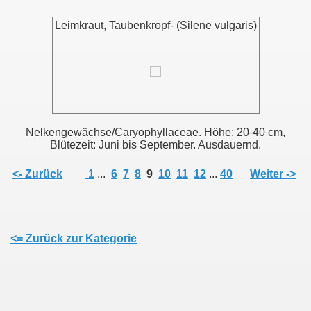
Leimkraut, Taubenkropf- (Silene vulgaris)
Nelkengewächse/Caryophyllaceae. Höhe: 20-40 cm,
Blütezeit: Juni bis September. Ausdauernd.
<- Zurück
1
...
6
7
8
9
10
11
12
...
40
Weiter ->
<= Zurück zur Kategorie