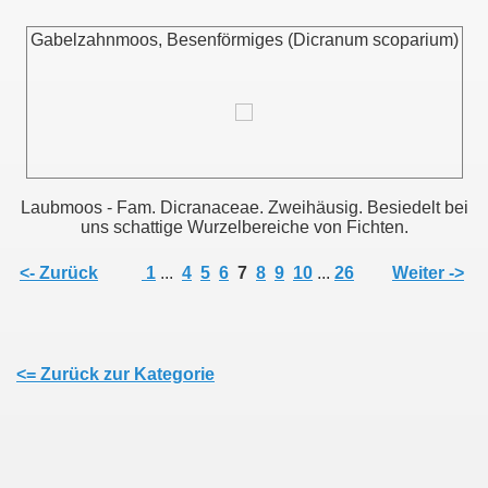
Gabelzahnmoos, Besenförmiges (Dicranum scoparium)
Laubmoos - Fam. Dicranaceae. Zweihäusig. Besiedelt bei
uns schattige Wurzelbereiche von Fichten.
<- Zurück
1
...
4
5
6
7
8
9
10
...
26
Weiter ->
<= Zurück zur Kategorie