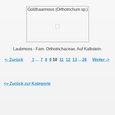
Goldhaarmoos (Orthotrichum sp.)
Laubmoos - Fam. Orthotrichaceae. Auf Kalkstein.
<- Zurück
1
...
7
8
9
10
11
12
13
...
26
Weiter ->
<= Zurück zur Kategorie