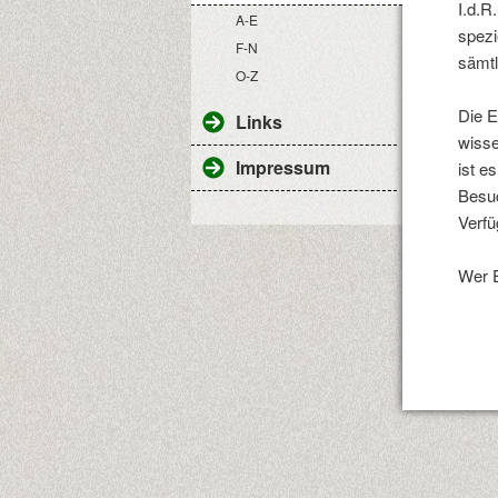
I.d.R
A-E
spezi
F-N
sämtl
O-Z
Die E
Links
wisse
Impressum
ist e
Besuc
Verfü
Wer E